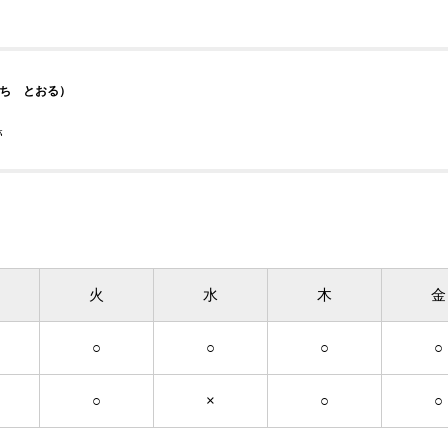
ち とおる）
管
火
水
木
金
○
○
○
○
○
×
○
○