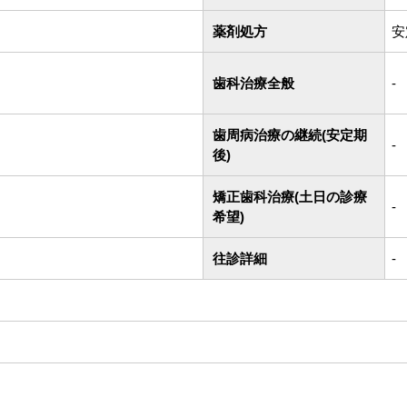
薬剤処方
安
歯科治療全般
-
歯周病治療の継続(安定期
-
後)
矯正歯科治療(土日の診療
-
希望)
往診詳細
-