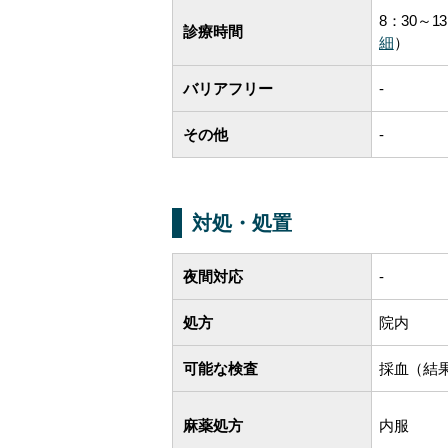
8：30～13
診療時間
細
）
バリアフリー
-
その他
-
対処・処置
夜間対応
-
処方
院内
可能な検査
採血（結
麻薬処方
内服