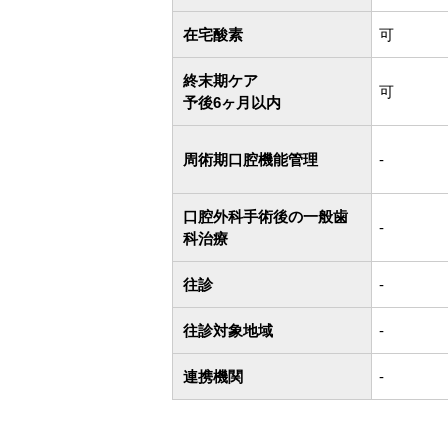
在宅酸素
可
終末期ケア
可
予後6ヶ月以内
周術期口腔機能管理
-
口腔外科手術後の一般歯
-
科治療
往診
-
往診対象地域
-
連携機関
-