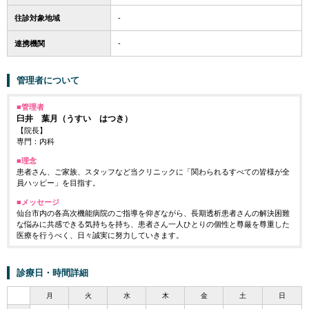
往診対象地域
-
連携機関
-
管理者について
■管理者
臼井 葉月
（うすい はつき）
【院長】
専門：内科
■理念
患者さん、ご家族、スタッフなど当クリニックに「関わられるすべての皆様が全
員ハッピー」を目指す。
■メッセージ
仙台市内の各高次機能病院のご指導を仰ぎながら、長期透析患者さんの解決困難
な悩みに共感できる気持ちを持ち、患者さん一人ひとりの個性と尊厳を尊重した
医療を行うべく、日々誠実に努力していきます。
診療日・時間詳細
月
火
水
木
金
土
日