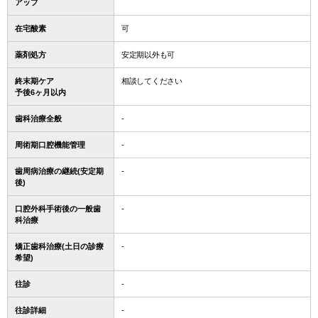
アップ
在宅酸素
可
薬剤処方
安定期以外も可
終末期ケア
相談してください
予後6ヶ月以内
歯科治療全般
-
周術期口腔機能管理
-
歯周病治療の継続(安定期
-
後)
口腔外科手術後の一般歯
-
科治療
矯正歯科治療(土日の診療
-
希望)
往診
-
往診詳細
-