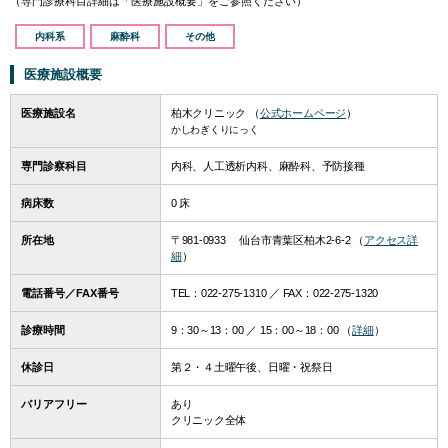
（専門診療科目詳細は「医療施設概要」をご参照ください）
内科系
麻酔科
その他
医療施設概要
医療施設名
柏木クリニック （
公式ホームページ
）
かしわぎくりにっく
専門診察科目
内科、人工透析内科、麻酔科、予防接種
病床数
0 床
所在地
〒981-0933 仙台市青葉区柏木2-6-2 （
アクセス詳
細
）
電話番号／FAX番号
TEL：
022-275-1310
／ FAX：022-275-1320
診療時間
9：30～13：00 ／ 15：00～18：00 （
詳細
）
休診日
第２・４土曜午後、日曜・祝祭日
バリアフリー
あり
クリニック全体