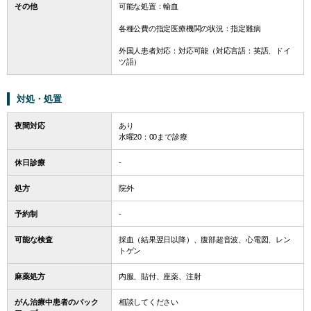
その他
可能な処置：輸血
各種公費の指定医療機関の状況：指定難病
外国人患者対応：対応可能（対応言語：英語、ドイ
ツ語）
対処・処置
夜間対応
あり
水曜20：00まで診療
休日診療
-
処方
院外
予約制
-
可能な検査
採血（結果翌日以降）、腹部超音波、心電図、レン
トゲン
麻薬処方
内服、貼付、座薬、注射
がん治療中患者のバック
相談してください