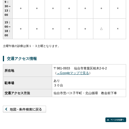
9：
30～
○
○
○
○
○
○
×
13：
00
15：
00～
○
○
○
○
○
△
×
18：
00
土曜午後の診療は第１・３土曜となります。
交通アクセス情報
〒981-0933 仙台市青葉区柏木2-6-2
所在地
（
→Googleマップで見る
）
あり
駐車場
３０台
交通アクセス方法
仙台市営バス子平町・北山循環 教会前下車