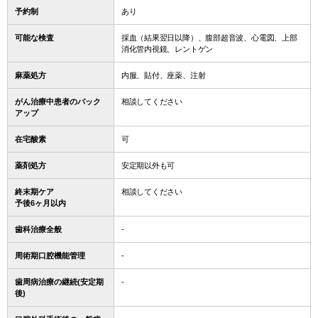
予約制
あり
可能な検査
採血（結果翌日以降）、腹部超音波、心電図、上部
消化管内視鏡、レントゲン
麻薬処方
内服、貼付、座薬、注射
がん治療中患者のバック
相談してください
アップ
在宅酸素
可
薬剤処方
安定期以外も可
終末期ケア
相談してください
予後6ヶ月以内
歯科治療全般
-
周術期口腔機能管理
-
歯周病治療の継続(安定期
-
後)