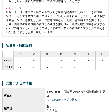
（みょうしゅ：優れた医療技術）で診療治療を行うことです。
■メッセージ
当センターは、市民の皆様に安全で安心な医療を提供するため「いわき市医療セ
ンター」として平成３０年１２月２５日に新しく生まれ変わりました。今後も救
命救急センターを核とした第三次救急医療など、高度・急性期医療を担うほか、
より一層地域の医療機関の皆様との連携を推し進め、地域完結型医療を実現する
ために力を尽くしたいと考えておりますので、多くの皆様のご支援とお力添えを
いただけますようお願い申し上げます。
診療日・時間詳細
月
火
水
木
金
土
日
9:00~
○
○
○
○
○
×
×
~16:00
○
○
○
○
○
×
×
交通アクセス情報
〒973-8555 福島県いわき市内郷御厩町久世原
所在地
16
（
→Googleマップで見る
）
あり
駐車場
７２４台