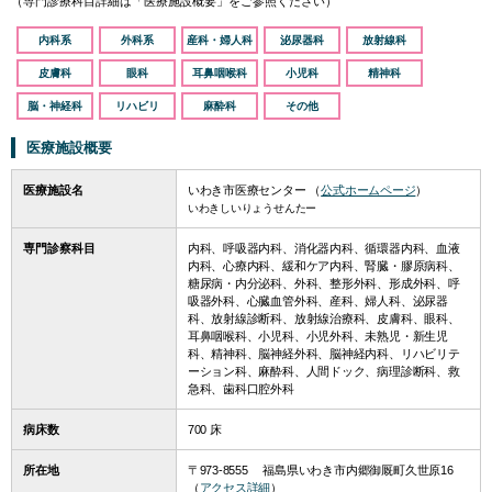
（専門診療科目詳細は「医療施設概要」をご参照ください）
内科系
外科系
産科・婦人科
泌尿器科
放射線科
皮膚科
眼科
耳鼻咽喉科
小児科
精神科
脳・神経科
リハビリ
麻酔科
その他
医療施設概要
医療施設名
いわき市医療センター （
公式ホームページ
）
いわきしいりょうせんたー
専門診察科目
内科、呼吸器内科、消化器内科、循環器内科、血液
内科、心療内科、緩和ケア内科、腎臓・膠原病科、
糖尿病・内分泌科、外科、整形外科、形成外科、呼
吸器外科、心臓血管外科、産科、婦人科、泌尿器
科、放射線診断科、放射線治療科、皮膚科、眼科、
耳鼻咽喉科、小児科、小児外科、未熟児・新生児
科、精神科、脳神経外科、脳神経内科、リハビリテ
ーション科、麻酔科、人間ドック、病理診断科、救
急科、歯科口腔外科
病床数
700 床
所在地
〒973-8555 福島県いわき市内郷御厩町久世原16
（
アクセス詳細
）