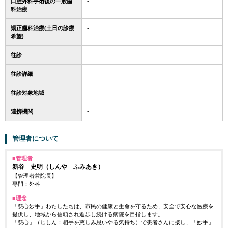
口腔外科手術後の一般歯
-
科治療
矯正歯科治療(土日の診療
-
希望)
往診
-
往診詳細
-
往診対象地域
-
連携機関
-
管理者について
■管理者
新谷 史明
（しんや ふみあき）
【管理者兼院長】
専門：外科
■理念
「慈心妙手」わたしたちは、市民の健康と生命を守るため、安全で安心な医療を
提供し、地域から信頼され進歩し続ける病院を目指します。
「慈心」（じしん：相手を慈しみ思いやる気持ち）で患者さんに接し、「妙手」