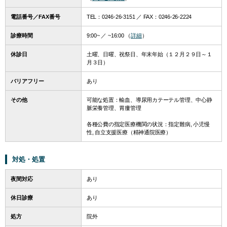
電話番号／FAX番号
TEL：
0246-26-3151
／ FAX：0246-26-2224
診療時間
9:00~ ／ ~16:00 （
詳細
）
休診日
土曜、日曜、祝祭日、年末年始（１２月２９日～１
月３日）
バリアフリー
あり
その他
可能な処置：輸血、導尿用カテーテル管理、中心静
脈栄養管理、胃瘻管理
各種公費の指定医療機関の状況：指定難病, 小児慢
性, 自立支援医療（精神通院医療）
対処・処置
夜間対応
あり
休日診療
あり
処方
院外