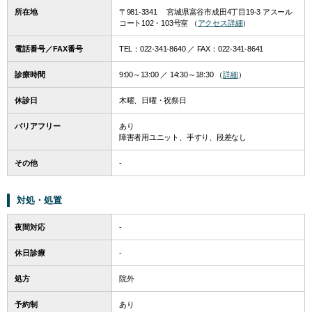
所在地
〒981-3341 宮城県富谷市成田4丁目19-3 アスール
コート102・103号室 （
アクセス詳細
）
電話番号／FAX番号
TEL：
022-341-8640
／ FAX：022-341-8641
診療時間
9:00～13:00 ／ 14:30～18:30 （
詳細
）
休診日
木曜、日曜・祝祭日
バリアフリー
あり
障害者用ユニット、手すり、段差なし
その他
-
対処・処置
夜間対応
-
休日診療
-
処方
院外
予約制
あり