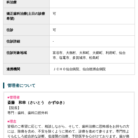
科治療
矯正歯科治療(土日の診療
可
希望)
往診
可
往診詳細
-
往診対象地域
富谷市、大衡村、大和町、大郷町、利府町、仙台
市、塩竃市、多賀城市、松島町
連携機関
ＪＣＨＯ仙台病院、仙台徳洲会病院
管理者について
■管理者
斎藤 和幸
（さいとう かずゆき）
【院長】
専門：歯科、歯科口腔外科
■理念
皆様のご希望に応じて、相談しながら、そして、歯科治療に恐怖感をお持ちの方
には、除痛を含め、不安を除くように努めて、診療を進めて参ります。専門性よ
りもむしろ総合的な診断、低侵襲の治療、予防医学を心がけております。歯が痛