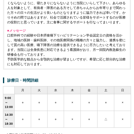
くならないように、寝たきりにならないように当院にいらして下さい。あらゆる
人を対象として、有病者・障害のある方そして赤ちゃんからお年寄りまで関わっ
た方々の日々の生活がより良いものとなりますように協力できれば幸いです。か
りそめの間ではありますが、社会で活躍されている皆様をサポートするのが医療
の役割だと思っています。主に食事に関するサポートを行なってまいります。
■メッセージ
口腔外科での経験や日本摂食嚥下リハビリテーション学会認定士の資格を活か
し、地域の医師・歯科医師、その他医療関係の職種の方々と協力し、連携を密に
して質の高い医療、嚥下障害の治療を提供できるように尽力したいと考えており
ます。当院には全身疾患に対応できるよう看護師がおり、月一回院内救急蘇生の
研修会も行っております。
予防医学的な観点から全顎的な治療が望ましいですが、希望に応じ部分的な治療
にも対応しております。
診療日・時間詳細
月
火
水
木
金
土
日
9:00
～
○
○
○
×
○
○
×
13:00
14:30
～
○
○
○
×
○
△
×
18:30