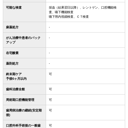
可能な検査
採血（結果翌日以降）、レントゲン、口腔機能検
査、嚥下機能検査
嚥下用内視鏡検査、ＣＴ検査
麻薬処方
-
がん治療中患者のバック
-
アップ
在宅酸素
-
薬剤処方
-
終末期ケア
可
予後6ヶ月以内
歯科治療全般
可
周術期口腔機能管理
可
歯周病治療の継続(安定期
可
後)
口腔外科手術後の一般歯
可