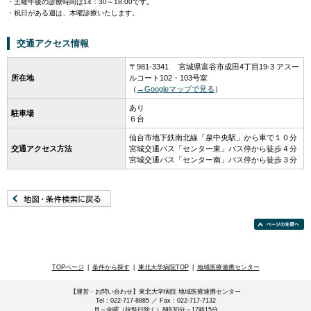
・土曜午後の診療時間は14：30～18:00です。
・祝日がある週は、木曜診療いたします。
交通アクセス情報
〒981-3341 宮城県富谷市成田4丁目19-3 アスー
所在地
ルコート102・103号室
（
→Googleマップで見る
）
あり
駐車場
６台
仙台市地下鉄南北線「泉中央駅」から車で１０分
交通アクセス方法
宮城交通バス「センター東」バス停から徒歩４分
宮城交通バス「センター南」バス停から徒歩３分
TOPページ
|
条件から探す
|
東北大学病院TOP
|
地域医療連携センター
【運営・お問い合わせ】東北大学病院 地域医療連携センター
Tel : 022-717-8885 ／ Fax : 022-717-7132
月～金曜（祝祭日除く）8時30分～17時15分