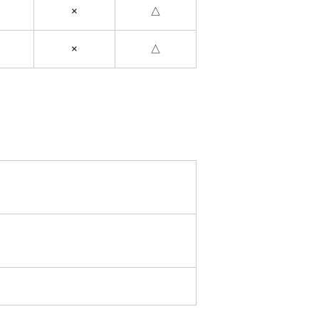
×
△
×
△