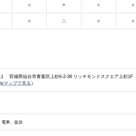
○
×
○
○
○
△
○
○
0011 宮城県仙台市青葉区上杉6-2-38 リッチモンドスクエア上杉1F
gleマップで見る
）
、電車、徒歩