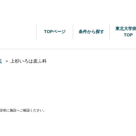
東北大学
TOPページ
条件から探す
TOP
覧
＞
上杉いろは皮ふ科
診前に施設へご確認ください。