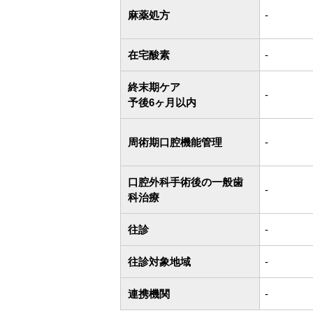
麻薬処方
-
在宅酸素
-
終末期ケア
-
予後6ヶ月以内
周術期口腔機能管理
-
口腔外科手術後の一般歯
-
科治療
往診
-
往診対象地域
-
連携機関
-