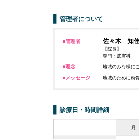
管理者について
佐々木 知
■管理者
【院長】
専門：皮膚科
■理念
地域のみな様に
■メッセージ
地域のために粉
診療日・時間詳細
月